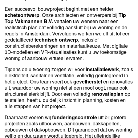
Een succesvol bouwproject begint met een helder
schetsontwerp
. Onze architecten en ontwerpers bij
Tip
Top Vakmannen B.V.
vertalen uw wensen naar een
realistisch plan dat volledig aansluit bij uw woning en de
regels in Amsterdam. Vervolgens werken we dit uit tot een
gedetailleerd
technisch ontwerp
, inclusief
constructieberekeningen en materiaalkeuze. Met digitale
3D-modellen en VR-visualisaties kunt u uw toekomstige
woning of aanbouw virtueel ervaren.
Tijdens de uitvoering zorgen wij voor
installatiewerk
, zoals
elektriciteit, sanitair en ventilatie, volledig geïntegreerd in
het project. Ons team voert ook
gevelherstel
en renovaties
uit, waardoor uw woning niet alleen mooi oogt, maar ook
structureel sterk blijft. Door een volledig
renovatieplan
op
te stellen, heeft u duidelijk inzicht in planning, kosten en
alle stappen van het project.
Daarnaast voeren wij
funderingscontrole
uit bij grotere
projecten zoals uitbouwen, aanbouwen, dakkapellen,
opbouwen of dakopbouwen. Dit garandeert dat uw woning
veilig en duurzaam wordt uitgebreid. Het uiteindelijke