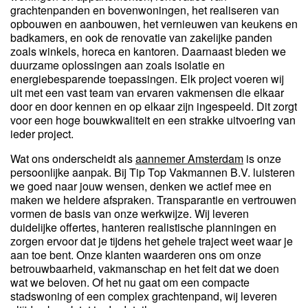
grachtenpanden en bovenwoningen, het realiseren van
opbouwen en aanbouwen, het vernieuwen van keukens en
badkamers, en ook de renovatie van zakelijke panden
zoals winkels, horeca en kantoren. Daarnaast bieden we
duurzame oplossingen aan zoals isolatie en
energiebesparende toepassingen. Elk project voeren wij
uit met een vast team van ervaren vakmensen die elkaar
door en door kennen en op elkaar zijn ingespeeld. Dit zorgt
voor een hoge bouwkwaliteit en een strakke uitvoering van
ieder project.
Wat ons onderscheidt als
aannemer Amsterdam
is onze
persoonlijke aanpak. Bij Tip Top Vakmannen B.V. luisteren
we goed naar jouw wensen, denken we actief mee en
maken we heldere afspraken. Transparantie en vertrouwen
vormen de basis van onze werkwijze. Wij leveren
duidelijke offertes, hanteren realistische planningen en
zorgen ervoor dat je tijdens het gehele traject weet waar je
aan toe bent. Onze klanten waarderen ons om onze
betrouwbaarheid, vakmanschap en het feit dat we doen
wat we beloven. Of het nu gaat om een compacte
stadswoning of een complex grachtenpand, wij leveren