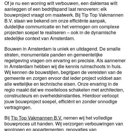
Of je nu een woning wilt verbouwen, een dakterras wilt
aanleggen of een bedrijfspand laat renoveren: elk
bouwproject vraagt om maatwerk. Bij Tip Top Vakmannen
B.V. staan we bekend om onze efficiënte aanpak,
duidelijke communicatie en het vermogen om complexe
projecten soepel te realiseren – ook in de dynamische
stedelijke context van Amsterdam.
Bouwen in Amsterdam is uniek en uitdagend. De smalle
straten, monumentale panden en gemeentelijke
regelgeving vragen om ervaring en precisie. Als aannemer
in Amsterdam hebben wij die kennis ruimschoots in huis.
Wij kennen de bouwstijlen, begrijpen de vereisten van de
gemeente en zorgen ervoor dat ieder project voldoet aan
alle wettelijke en technische eisen. Onze ervaring in de
regio maakt dat we moeiteloos schakelen met architecten,
constructeurs en overheidsinstanties. Hierdoor verloopt
jouw bouwproject soepel, efficiënt en zonder onnodige
vertragingen.
Bij
Tip Top Vakmannen B.V.
nemen wij het volledige
bouwproces uit handen. Wij verzorgen verbouwingen van
woningen en appartementen, renovaties van