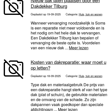
Nieuw dak laten plaatsen door een
Dakdekker Tilburg
Geplaatst op 19-09-2025
Categorie:
Huis, tuin en wonen
Wanneer vervanging noodzakelijk is Soms
is een reparatie niet meer voldoende en is
het nodig om het hele dak te vervangen.
Een Dakdekker Tilburg kan bepalen of
vervanging de beste optie is. Voordelen
van een nieuw dak ...
Meer lezen
Kosten van dakreparatie: waar moet u
op letten?
Geplaatst op 18-09-2025
Categorie:
Huis, tuin en wonen
Type dak en materiaalgebruik De prijs van
een dakreparatie hangt sterk af van het type
dak (plat of schuin), de gebruikte materialen
en de omvang van de schade. Zo zijn
dakpannen vaak goedkoper dan speciale
afdichtingsm ...
Meer lezen